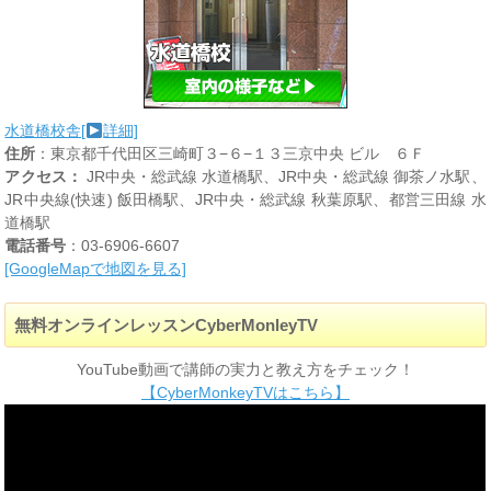
水道橋校舎[
詳細]
住所
：東京都千代田区三崎町３−６−１３三京中央 ビル ６Ｆ
アクセス：
JR中央・総武線 水道橋駅、JR中央・総武線 御茶ノ水駅、
JR中央線(快速) 飯田橋駅、JR中央・総武線 秋葉原駅、都営三田線 水
道橋駅
電話番号
：03-6906-6607
[GoogleMapで地図を見る]
無料オンラインレッスンCyberMonleyTV
YouTube動画で講師の実力と教え方をチェック！
【CyberMonkeyTVはこちら】