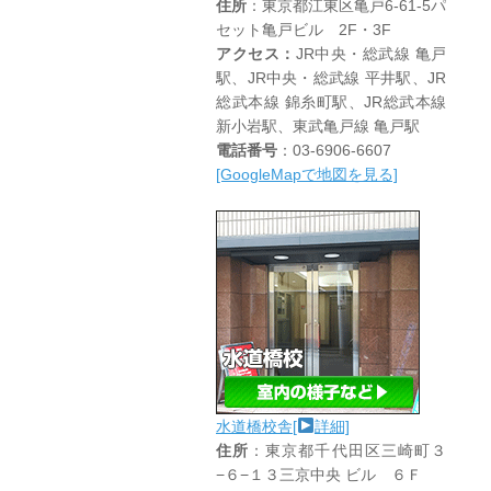
住所
：東京都江東区亀戸6-61-5パ
セット亀戸ビル 2F・3F
アクセス：
JR中央・総武線 亀戸
駅、JR中央・総武線 平井駅、JR
総武本線 錦糸町駅、JR総武本線
新小岩駅、東武亀戸線 亀戸駅
電話番号
：03-6906-6607
[GoogleMapで地図を見る]
水道橋校舎[
詳細]
住所
：東京都千代田区三崎町３
−６−１３三京中央 ビル ６Ｆ