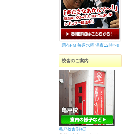
調布FM 毎週水曜 深夜12時〜!!
校舎のご案内
亀戸校舎[詳細]