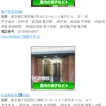
亀戸校舎[詳細]
住所
：東京都江東区亀戸6-61-5パセット亀戸ビル 2F・3F
アクセス：
JR中央・総武線 亀戸駅、JR中央・総武線 平井駅、JR総武
本線 錦糸町駅、JR総武本線 新小岩駅、東武亀戸線 亀戸駅
電話番号
：03-6906-6607
[GoogleMapで地図を見る]
水道橋校舎[
詳細]
住所
：東京都千代田区三崎町３−６−１３三京中央 ビル ６Ｆ
アクセス：
JR中央・総武線 水道橋駅、JR中央・総武線 御茶ノ水駅、