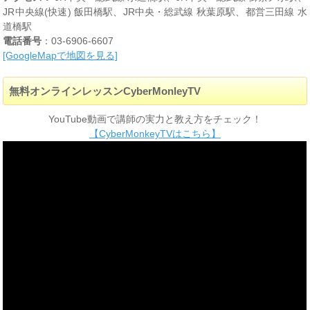
JR中央線(快速) 飯田橋駅、JR中央・総武線 秋葉原駅、都営三田線 水
道橋駅
電話番号
：03-6906-6607
[GoogleMapで地図を見る]
無料オンラインレッスンCyberMonleyTV
YouTube動画で講師の実力と教え方をチェック！
【CyberMonkeyTVはこちら】