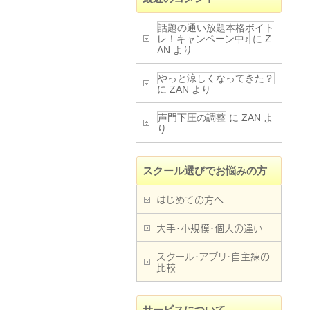
話題の通い放題本格ボイト
レ！キャンペーン中♪
に
Z
AN
より
やっと涼しくなってきた？
に
ZAN
より
声門下圧の調整
に
ZAN
よ
り
スクール選びでお悩みの方
はじめての方へ
大手・小規模・個人の違い
スクール・アプリ・自主練の
比較
サービスについて