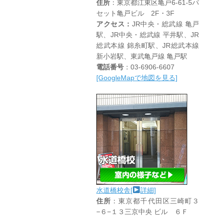
住所
：東京都江東区亀戸6-61-5パ
セット亀戸ビル 2F・3F
アクセス：
JR中央・総武線 亀戸
駅、JR中央・総武線 平井駅、JR
総武本線 錦糸町駅、JR総武本線
新小岩駅、東武亀戸線 亀戸駅
電話番号
：03-6906-6607
[GoogleMapで地図を見る]
水道橋校舎[
詳細]
住所
：東京都千代田区三崎町３
−６−１３三京中央 ビル ６Ｆ