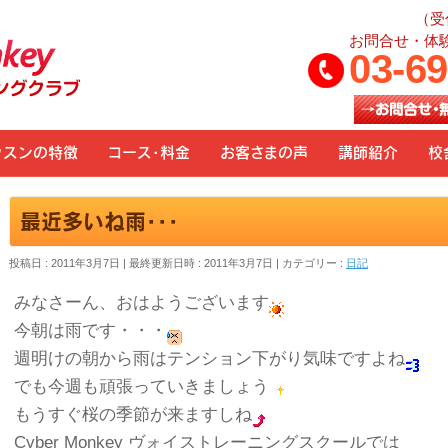
（受
お問合せ・体
03-6
ッスンの特徴
コース・料金
お客さまの声
講師紹介
校
最近多いね雨・・・
投稿日 : 2011年3月7日
最終更新日時 : 2011年3月7日
カテゴリー :
日記
みなさーん、おはようございます
今朝は雨です・・・
週明けの朝から雨はテンション下がり気味ですよね
でも今週も頑張っていきましょう
もうすぐ桜の季節が来ますしね
Cyber Monkey ヴォイストレーニングスクールでは