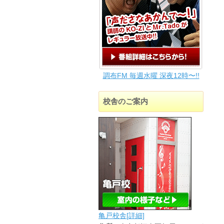
調布FM 毎週水曜 深夜12時〜!!
校舎のご案内
亀戸校舎[詳細]