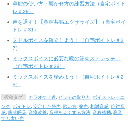
鼻腔の使い方・響かせ方の練習方法（自宅ボイト
レ＃29）
声を通す！【鼻腔共鳴エクササイズ】（自宅ボイ
トレ＃31）
ミドルボイスを確立しよう！（自宅ボイトレ＃2
7）
ミックスボイスに必要な喉の筋肉ストレッチ！
（自宅ボイトレ＃28）
ミックスボイスを極めよう！（自宅ボイトレ＃2
5）
投稿タグ
カラオケ上達
,
ピッチの取り方
,
ボイストレーニ
ング
,
ボイトレ
,
安定した発声
,
歌い方
,
発声
,
相対音感
,
絶対音
感
,
腹式呼吸
,
音痴改善
,
音程をよくする方法
,
音程移動
,
高音
でも太い声