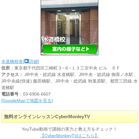
水道橋校舎[
詳細]
住所
：東京都千代田区三崎町３−６−１３三京中央 ビル ６Ｆ
アクセス：
JR中央・総武線 水道橋駅、JR中央・総武線 御茶ノ水駅、
JR中央線(快速) 飯田橋駅、JR中央・総武線 秋葉原駅、都営三田線 水
道橋駅
電話番号
：03-6906-6607
[GoogleMapで地図を見る]
無料オンラインレッスンCyberMonleyTV
YouTube動画で講師の実力と教え方をチェック！
【CyberMonkeyTVはこちら】