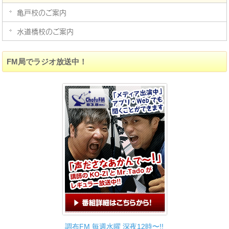
亀戸校のご案内
水道橋校のご案内
FM局でラジオ放送中！
調布FM 毎週水曜 深夜12時〜!!