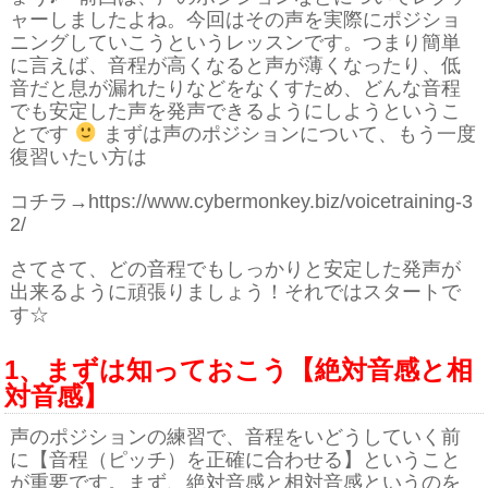
ャーしましたよね。今回はその声を実際にポジショ
ニングしていこうというレッスンです。つまり簡単
に言えば、音程が高くなると声が薄くなったり、低
音だと息が漏れたりなどをなくすため、どんな音程
でも安定した声を発声できるようにしようというこ
とです
まずは声のポジションについて、もう一度
復習いたい方は
コチラ→https://www.cybermonkey.biz/voicetraining-3
2/
さてさて、どの音程でもしっかりと安定した発声が
出来るように頑張りましょう！それではスタートで
す☆
1、まずは知っておこう【絶対音感と相
対音感】
声のポジションの練習で、音程をいどうしていく前
に【音程（ピッチ）を正確に合わせる】ということ
が重要です。まず、絶対音感と相対音感というのを