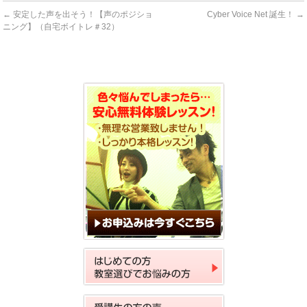
←
安定した声を出そう！【声のポジショ
Cyber Voice Net 誕生！
→
ニング】（自宅ボイトレ＃32）